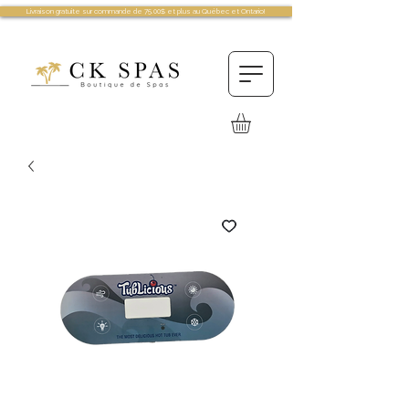
Livraison gratuite sur commande de 75.00$ et plus au Québec et Ontario!