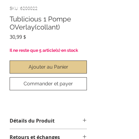
SKU : 6200022
Tublicious 1 Pompe
OVerlay(collant)
Prix
30,99 $
Il ne reste que 5 article(s) en stock
Ajouter au Panier
Commander et payer
Détails du Produit
Contenu :
1 xTublicious 1 Pompe
Retours et échanges
OVerlay(collant)