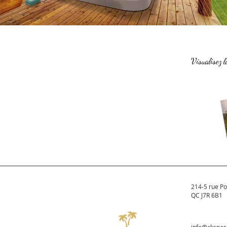
Visualisez 
214-5 rue Po
QC J7R 6B1