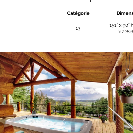
Catégorie
Dimens
151" x 90"
13'
x 228.