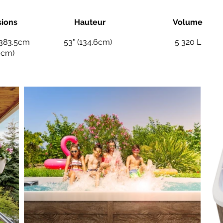
ions
Hauteur
Volume
 (383.5cm
53" (134.6cm)
5 320 L
6cm)