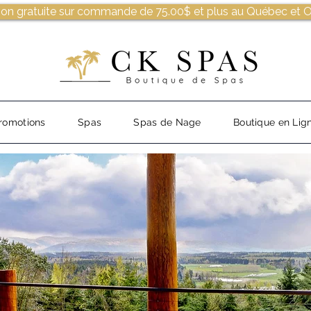
son gratuite sur commande de 75.00$ et plus au Québec et O
romotions
Spas
Spas de Nage
Boutique en Lig