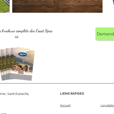
la brochure complète des Coast Spas
Demande
ici.
irier, Saint-Eustache,
LIENS RAPIDES
Accueil
Liquidati