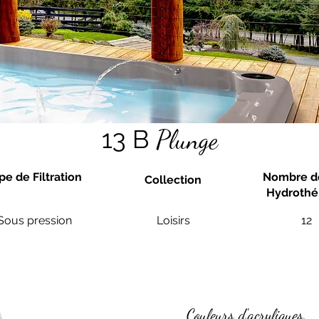
13 B
Plunge
pe de Filtration
Nombre de
Collection
Hydrothé
Sous pression
Loisirs
12
Couleurs d'acryliques.