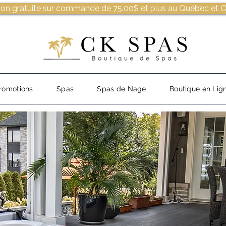
son gratuite sur commande de 75.00$ et plus au Québec et O
romotions
Spas
Spas de Nage
Boutique en Lig