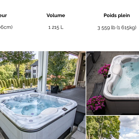
eur
Volume
Poids plein
.06cm)
1 215 L
3 559 lb (1 615kg)