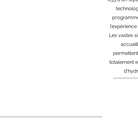
technolog
programmes
l'expérienc
Les vastes s
accueil
permettent
totalement et
d'hyd