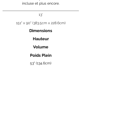
incluse et plus encore.
13'
151" x 90" (383.5cm x 228.6cm)
Dimensions
Hauteur
Volume
Poids Plein
53" (134.6cm)
5 320 L
13 929lb (6 315kg)
Visualisez la brochure complète des Coast Spas ici.