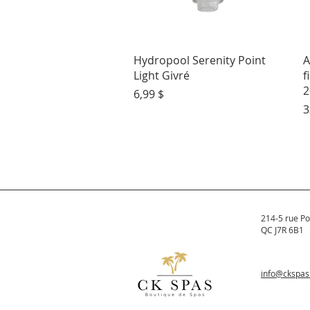
Aperçu rapide
Hydropool Serenity Point
A
Light Givré
f
2
Prix
6,99 $
P
3
214-5 rue Po
QC J7R 6B1
info@ckspa