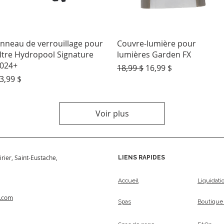
Aperçu rapide
Aperçu rapide
nneau de verrouillage pour
Couvre-lumière pour
iltre Hydropool Signature
lumières Garden FX
024+
Prix original
Prix promotionnel
18,99 $
16,99 $
rix
3,99 $
Voir plus
irier, Saint-Eustache,
LIENS RAPIDES
Accueil
Liquidati
s.com
Spas
Boutique 