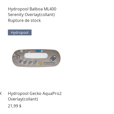
Aperçu rapide
Hydropool Balboa ML400
Serenity Overlay(collant)
Rupture de stock
Hydropool
Aperçu rapide
X
Hydropool Gecko AquaPro2
Overlay(collant)
Prix
21,99 $