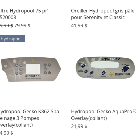
Aperçu rapide
Aperçu rapide
iltre Hydropool 75 pi²
Oreiller Hydropool gris pâle
520008
pour Serenity et Classic
rix original
Prix promotionnel
Prix
9,99 $
79,99 $
41,99 $
Hydropool
Aperçu rapide
Aperçu rapide
ydropool Gecko K862 Spa
Hydropool Gecko AquaProE
e nage 3 Pompes
Overlay(collant)
verlay(collant)
Prix
21,99 $
rix
4,99 $