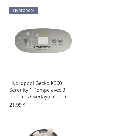
Hydropool
Aperçu rapide
Hydropool Gecko K360
Serenity 1 Pompe avec 3
boutons Overlay(collant)
Prix
21,99 $