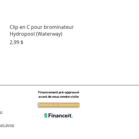
Aperçu rapide
Clip en C pour brominateur
Hydropool (Waterway)
Prix
2,99 $
Financement pré-approuvé
avant de nous rendre visite
Demande de financement
on
en ligne