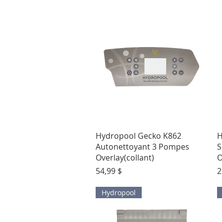
Aperçu rapide
Hydropool Gecko K862
H
Autonettoyant 3 Pompes
S
Overlay(collant)
O
Prix
P
54,99 $
2
Hydropool