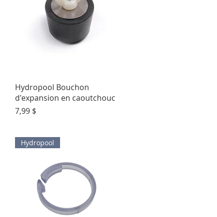
Aperçu rapide
Hydropool Bouchon
d'expansion en caoutchouc
Prix
7,99 $
Hydropool