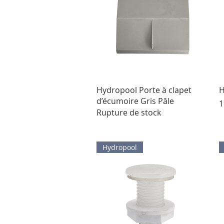
Aperçu rapide
Hydropool Porte à clapet
H
d’écumoire Gris Pâle
P
1
Rupture de stock
Hydropool