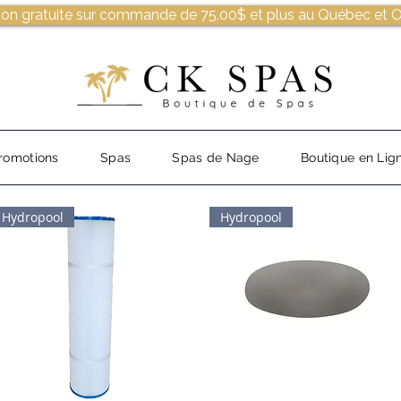
son gratuite sur commande de 75.00$ et plus au Québec et O
romotions
Spas
Spas de Nage
Boutique en Lig
Hydropool
Hydropool