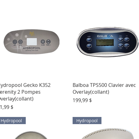
Aperçu rapide
Aperçu rapide
ydropool Gecko K352
Balboa TPS500 Clavier avec
erenity 2 Pompes
Overlay(collant)
verlay(collant)
Prix
199,99 $
rix
1,99 $
Hydropool
Hydropool