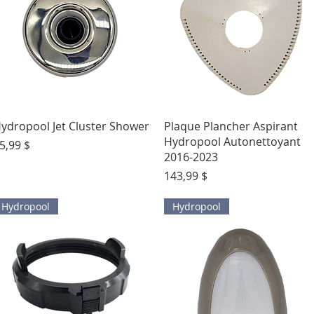
Aperçu rapide
Aperçu rapide
ydropool Jet Cluster Shower
Plaque Plancher Aspirant
Hydropool Autonettoyant
rix
5,99 $
2016-2023
Prix
143,99 $
Hydropool
Hydropool