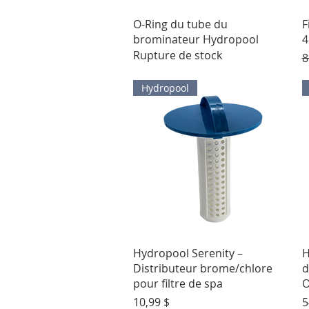
Aperçu rapide
O-Ring du tube du
F
brominateur Hydropool
4
Rupture de stock
P
8
Hydropool
Aperçu rapide
Hydropool Serenity –
H
Distributeur brome/chlore
d
pour filtre de spa
O
Prix
P
10,99 $
5