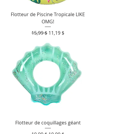
Flotteur de Piscine Tropicale LIKE
OMG!
Prix original
Prix promotionnel
15,99 $
11,19 $
Flotteur de coquillages géant