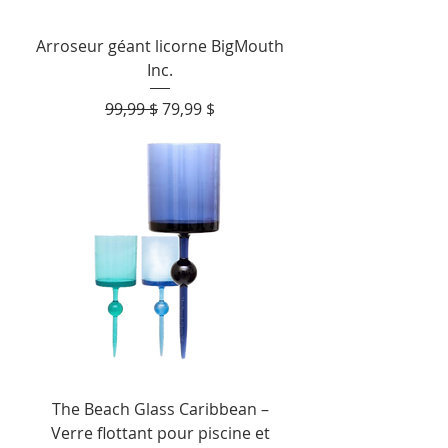
Arroseur géant licorne BigMouth
Inc.
Prix original
Prix promotionnel
99,99 $
79,99 $
The Beach Glass Caribbean –
Verre flottant pour piscine et