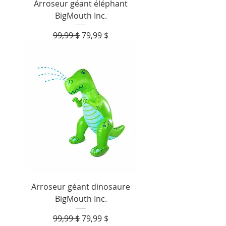
Arroseur géant éléphant
BigMouth Inc.
Prix original
Prix promotionnel
99,99 $
79,99 $
Arroseur géant dinosaure
BigMouth Inc.
Prix original
Prix promotionnel
99,99 $
79,99 $