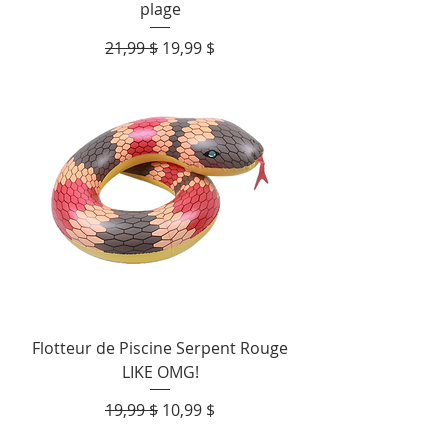
plage
Prix original
Prix promotionnel
21,99 $
19,99 $
Flotteur de Piscine Serpent Rouge
LIKE OMG!
Prix original
Prix promotionnel
19,99 $
10,99 $