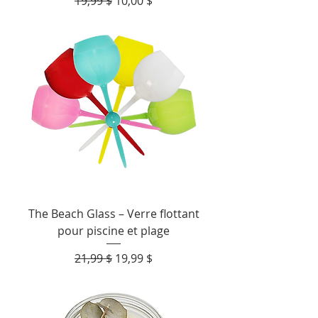
Prix original
Prix promotionnel
19,99 $
10,00 $
The Beach Glass – Verre flottant
pour piscine et plage
Prix original
Prix promotionnel
21,99 $
19,99 $