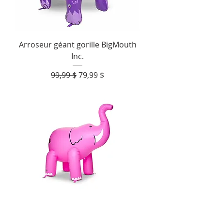
Arroseur géant gorille BigMouth
Inc.
Prix original
Prix promotionnel
99,99 $
79,99 $