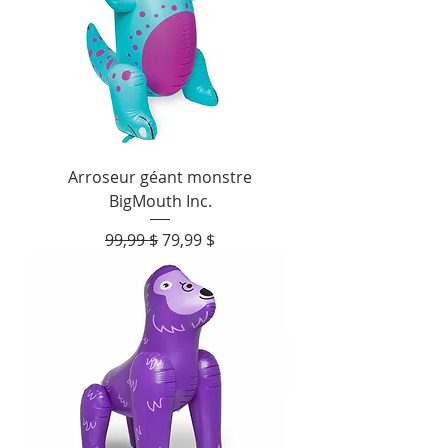
Arroseur géant monstre
BigMouth Inc.
Prix original
Prix promotionnel
99,99 $
79,99 $