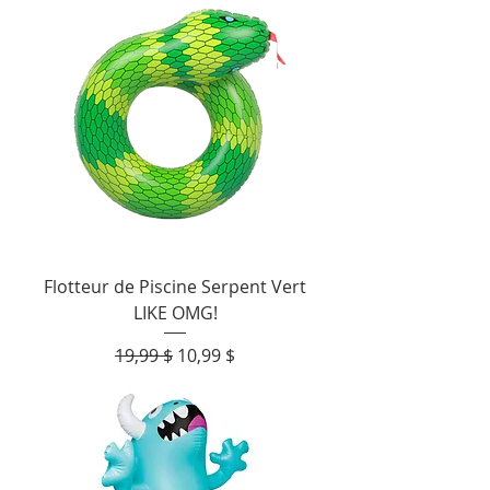
Flotteur de Piscine Serpent Vert
LIKE OMG!
Prix original
Prix promotionnel
19,99 $
10,99 $