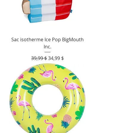
Sac isotherme Ice Pop BigMouth
Inc.
Prix original
Prix promotionnel
39,99 $
34,99 $