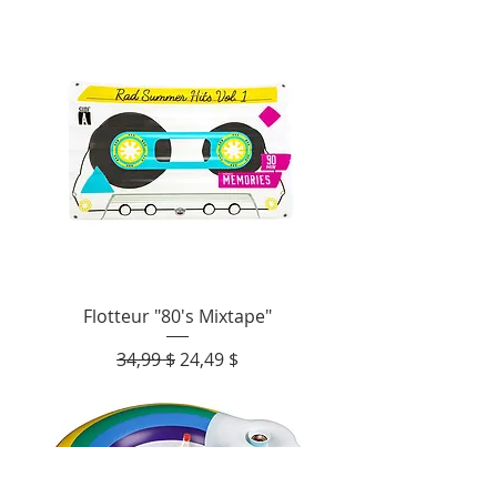
Flotteur "80's Mixtape"
Prix original
Prix promotionnel
34,99 $
24,49 $