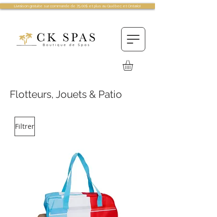
Livraison gratuite sur commande de 75.00$ et plus au Québec et Ontario!
Flotteurs, Jouets & Patio
Filtrer