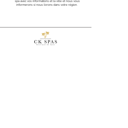
spa avec vos informations et la ville et nous vous
informerons si nous livrons dans votre région.
214-5 rue Poirier, Saint-Eustache, QC J7R 6B1
info@ckspas.com
514-701-4950
Heures d’ouverture
LIENS RAPIDES
Accueil
Boutique en ligne
Spas
Liquidation
FAQs
Spas de nage