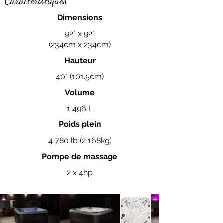
Caractéristiques
Dimensions
92" x 92"
(234cm x 234cm)
Hauteur
40" (101.5cm)
Volume
1 496 L
Poids plein
4 780 lb (2 168kg)
Pompe de massage
2 x 4hp