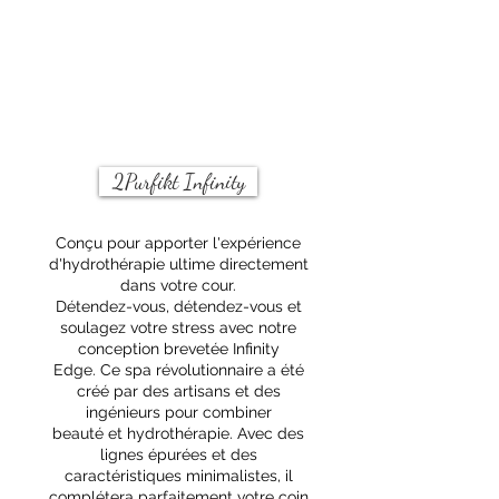
et
entre
d'aider
les
à
deux).
contrôler
la
mousse.
2Purfikt Infinity
Conçu pour apporter l'expérience
d'hydrothérapie ultime directement
dans votre cour.
Détendez-vous, détendez-vous et
soulagez votre stress avec notre
conception brevetée Infinity
Edge. Ce spa révolutionnaire a été
créé par des artisans et des
ingénieurs pour combiner
beauté et hydrothérapie. Avec des
lignes épurées et des
caractéristiques minimalistes, il
complétera parfaitement votre coin