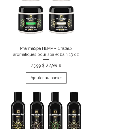
PharmaSpa HEMP – Cristaux
aromatiques pour spa et bain 13 oz
Prix original
Prix promotionnel
22,99 $
25,99 $
Ajouter au panier