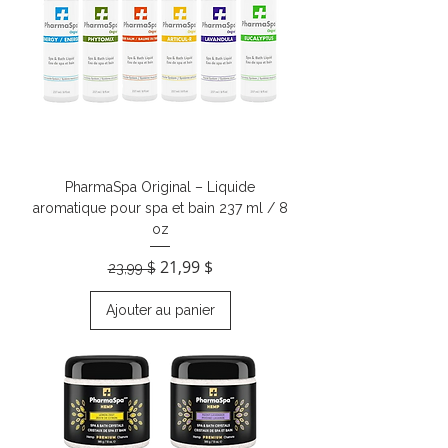
PharmaSpa Original – Liquide
aromatique pour spa et bain 237 ml / 8
oz
Prix original
Prix promotionnel
21,99 $
23,99 $
Ajouter au panier