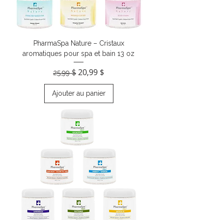
PharmaSpa Nature – Cristaux
aromatiques pour spa et bain 13 oz
Prix original
Prix promotionnel
20,99 $
25,99 $
Ajouter au panier