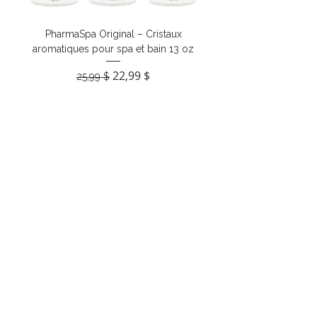
PharmaSpa Original – Cristaux
aromatiques pour spa et bain 13 oz
Prix original
Prix promotionnel
22,99 $
25,99 $
Ajouter au panier
Liquidation