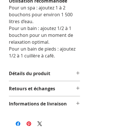
Utilisation recommandée
Pour un spa : ajoutez 1 à 2
bouchons pour environ 1 500
litres d’eau.
Pour un bain : ajoutez 1/2 à 1
bouchon pour un moment de
relaxation optimal.
Pour un bain de pieds : ajoutez
1/2 à 1 cuillère à café.
Détails du produit
385g / 13oz
Retours et échanges
Sans additifs colorants, gluten et
parabènes
Aucun retour ou échange sur ce
• Ne contient ni THC ni CBD
Informations de livraison
produit.
• Non testé sur les animaux
Nous offrons la livraison gratuite sur
les commandes admissibles de 75$
et plus avant taxes, au Québec, en