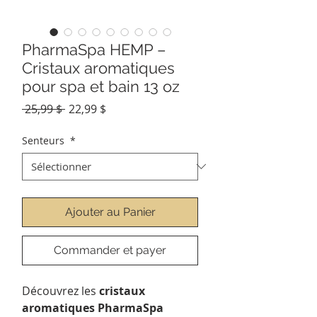
PharmaSpa HEMP –
Cristaux aromatiques
pour spa et bain 13 oz
Prix
Prix
 25,99 $ 
22,99 $
original
promotionnel
Senteurs
*
Ajouter au Panier
Commander et payer
Découvrez les
cristaux
aromatiques PharmaSpa