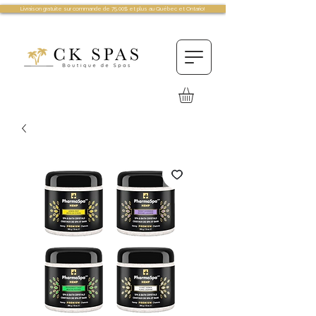
Livraison gratuite sur commande de 75.00$ et plus au Québec et Ontario!