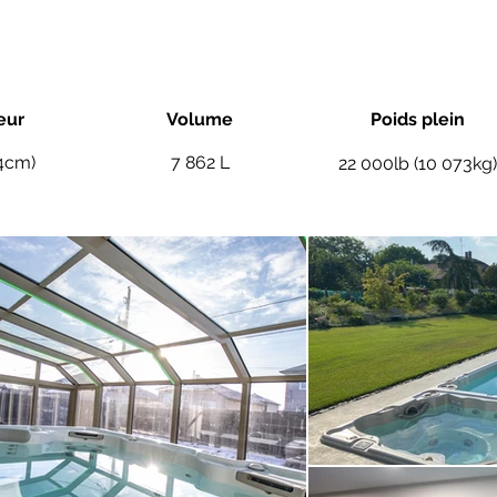
eur
Volume
Poids plein
34cm)
7 862 L
22 000lb (10 073kg)