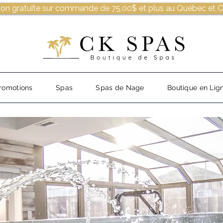
son gratuite sur commande de 75.00$ et plus au Québec et O
romotions
Spas
Spas de Nage
Boutique en Lig