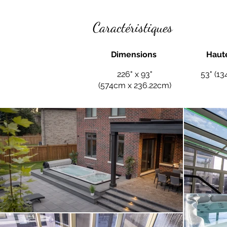
Caractéristiques
Dimensions
Haut
226" x 93"
53" (1
(574cm x 236.22cm)