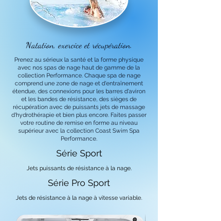
Natation, exercice et récupération.
Prenez au sérieux la santé et la forme physique
avec nos spas de nage haut de gamme de la
collection Performance. Chaque spa de nage
comprend une zone de nage et d'entraînement
étendue, des connexions pour les barres d'aviron
et les bandes de résistance, des sièges de
récupération avec de puissants jets de massage
d'hydrothérapie et bien plus encore. Faites passer
votre routine de remise en forme au niveau
supérieur avec la collection Coast Swim Spa
Performance.
Série Sport
Jets puissants de résistance à la nage.
Série Pro Sport
Jets de résistance à la nage à vitesse variable.