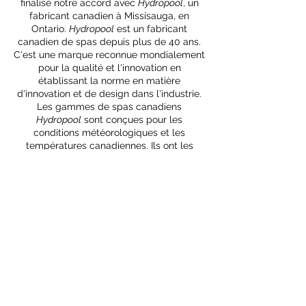
finalisé notre accord avec
Hydropool
, un
fabricant canadien à Missisauga, en
Ontario.
Hydropool
est un fabricant
canadien de spas depuis plus de 40 ans.
C'est une marque reconnue mondialement
pour la qualité et l'innovation en
établissant la norme en matière
d'innovation et de design dans l'industrie.
Les gammes de spas canadiens
Hydropool
sont conçues pour les
conditions météorologiques et les
températures canadiennes. Ils ont les
cotes énergétiques les plus élevées de
l'industrie en raison de la technologie
exclusive et innovante du bouclier
thermique HydroWise. Parmi les
fabricants de spas,
Hydropool
se
distingue. Son dévouement à l'innovation
et à l'amélioration continue leur a permis
de créer les meilleurs produits de
l'industrie.
En juillet 2022, CK Spas a signé avec
Coast Spas, une autre marque canadienne