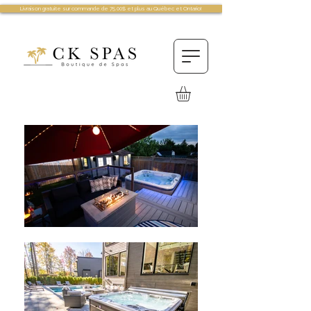
Livraison gratuite sur commande de 75.00$ et plus au Québec et Ontario!