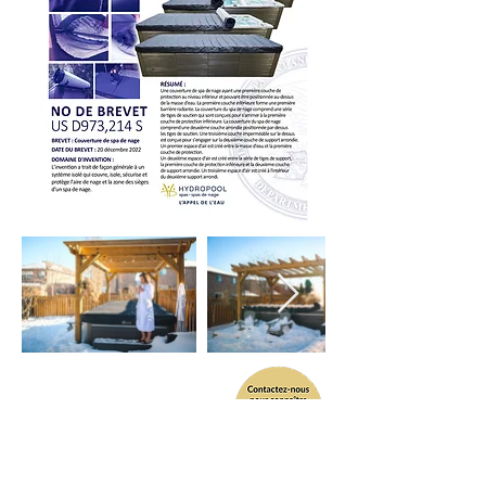
Modèle
PDSF
12FPP/13FFP
4 590.00$