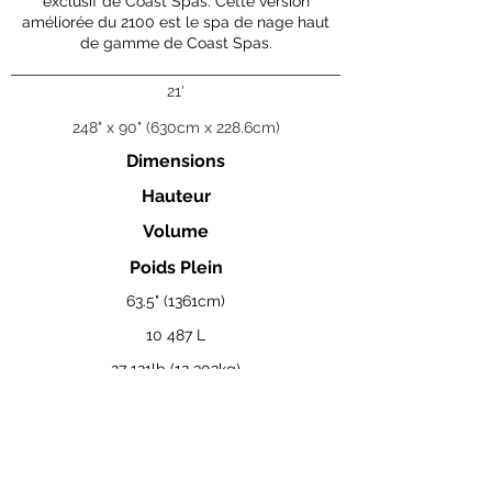
exclusif de Coast Spas. Cette version
améliorée du 2100 est le spa de nage haut
de gamme de Coast Spas.
21'
248" x 90" (630cm x 228.6cm)
Dimensions
Hauteur
Volume
Poids Plein
63.5" (1361cm)
10 487 L
27 121lb (12 302kg)
Visualisez la brochure complète des Coast Spas ici.