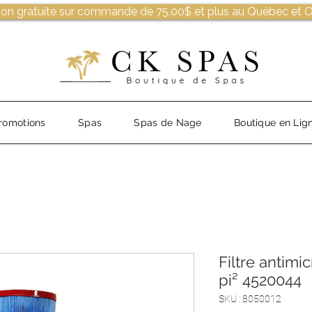
son gratuite sur commande de 75.00$ et plus au Québec et O
romotions
Spas
Spas de Nage
Boutique en Lig
Filtre antim
pi² 4520044
SKU : 8050012