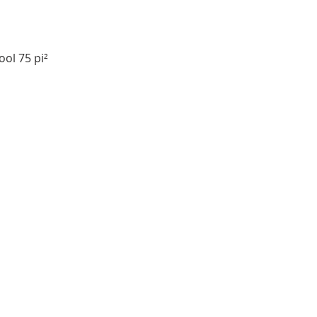
ool 75 pi²