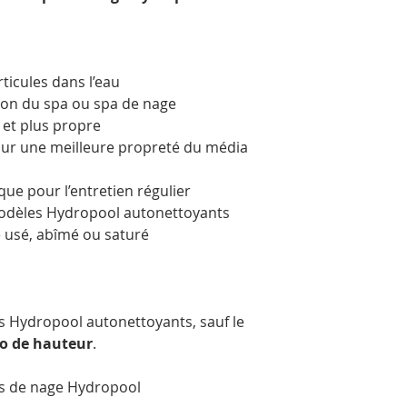
rticules dans l’eau
tion du spa ou spa de nage
e et plus propre
our une meilleure propreté du média
ue pour l’entretien régulier
odèles Hydropool autonettoyants
e usé, abîmé ou saturé
s Hydropool autonettoyants, sauf le
po de hauteur
.
as de nage Hydropool