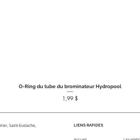
Aperçu rapide
O-Ring du tube du brominateur Hydropool
Prix
1,99 $
irier, Saint-Eustache,
LIENS RAPIDES
Accueil
Liquidati