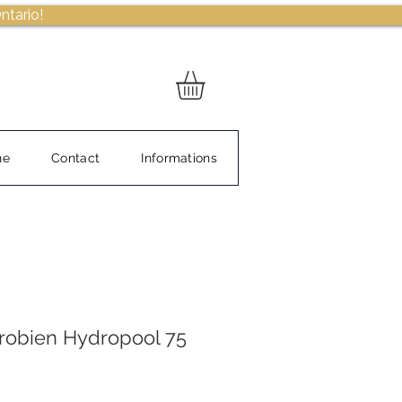
ntario!
ne
Contact
Informations
icrobien Hydropool 75