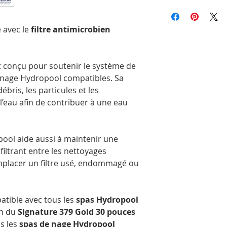
vérifier le type d'ex
Nous offrons la livr
Compatible avec: H
filtre s'il est marq
commandes admissib
Signature/Autonetto
répertoriées dans l
au Québec, en Onta
 avec le
filtre antimicrobien
de 30" de haut), sp
Nouvelle-Écosse.
Autonettoyant
Les délais de livrai
région, la période d
t conçu pour soutenir le système de
commandé. Les com
de nage Hydropool compatibles. Sa
rapidement possibl
ébris, les particules et les
Veuillez noter que,
’eau afin de contribuer à une eau
pouvons pas garanti
directement à votre 
transporteur sélecti
deviez récupérer vot
pool aide aussi à maintenir une
Les livraisons à une 
iltrant entre les nettoyages
obligatoirement être
remplacer un filtre usé, endommagé ou
Comme Postes Canada
directement à notre
prendre un peu plus 
possible, nous recom
atible avec tous les
spas Hydropool
régulière pour un tra
on du
Signature 379 Gold 30 pouces
us les
spas de nage Hydropool