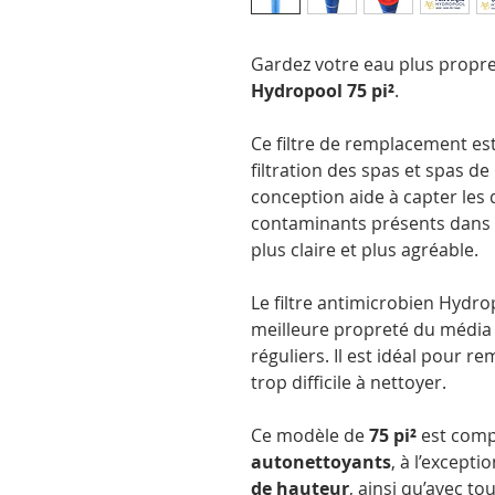
Gardez votre eau plus propre
Hydropool 75 pi²
.
Ce filtre de remplacement es
filtration des spas et spas 
conception aide à capter les d
contaminants présents dans l
plus claire et plus agréable.
Le filtre antimicrobien Hydro
meilleure propreté du média f
réguliers. Il est idéal pour 
trop difficile à nettoyer.
Ce modèle de
75 pi²
est comp
autonettoyants
, à l’excepti
de hauteur
, ainsi qu’avec to