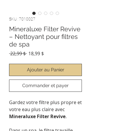
SKU : 7010027
Mineraluxe Filter Revive
– Nettoyant pour filtres
de spa
Prix
Prix
 22,99 $ 
18,99 $
original
promotionnel
Ajouter au Panier
Commander et payer
Gardez votre filtre plus propre et
votre eau plus claire avec
Mineraluxe Filter Revive
.
Dans un spa, le filtre travaille