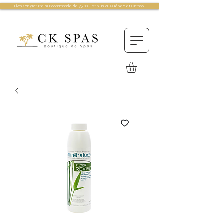
Livraison gratuite sur commande de 75.00$ et plus au Québec et Ontario!