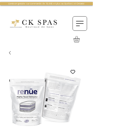
Livraison gratuite sur commande de 75.00$ et plus au Québec et Ontario!