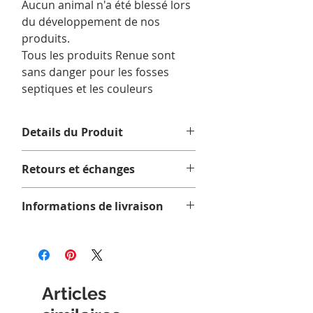
Aucun animal n'a été blessé lors
du développement de nos
produits.
Tous les produits Renue sont
sans danger pour les fosses
septiques et les couleurs
Details du Produit
Ingrédients: acide citrique,
Retours et échanges
carbonate de sodium,
benzènesulfonate de sodium,
parfum
Informations de livraison
36 brassées de linge
Nous offrons la livraison gratuite sur
les commandes admissibles de 75$
et plus avant taxes, au Québec, en
Ontario, au Nouveau-Brunswick et
Articles
en Nouvelle-Écosse.
Les délais de livraison peuvent