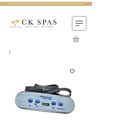
Livraison gratuite sur commande de 75.00$ et plus au Québec et Ontario!