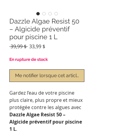
Dazzle Algae Resist 50
– Algicide préventif
pour piscine 1 L
Prix
Prix
 39,99 $ 
33,99 $
original
promotionnel
En rupture de stock
Me notifier lorsque cet article est disponible
Gardez l’eau de votre piscine
plus claire, plus propre et mieux
protégée contre les algues avec
Dazzle Algae Resist 50 –
Algicide préventif pour piscine
1 L
.