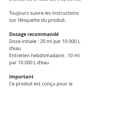
Toujours suivre les instructions
sur l’étiquette du produit.
Dosage recommandé
Dose initiale : 20 ml par 10 000 L
d’eau
Entretien hebdomadaire : 10 ml
par 10 000 L d’eau
Important
Ce produit est conçu pour la
prévention des algues. Si les
algues sont déjà bien installées,
un traitement correctif adapté
pourrait être nécessaire.
Détails du produit