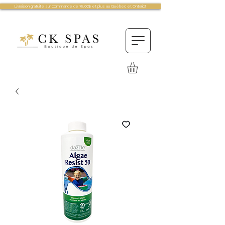
Livraison gratuite sur commande de 75.00$ et plus au Québec et Ontario!