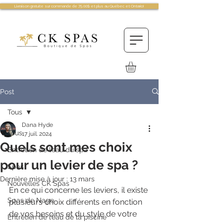
Livraison gratuite sur commande de 75.00$ et plus au Québec et Ontario!
Post
Tous
Dana Hyde
Tous
17 juil. 2024
Quels sont mes choix
Entretien de l’eau du spa
pour un levier de spa ?
Spas
Dernière mise à jour :
13 mars
Nouvelles CK Spas
En ce qui concerne les leviers, il existe 
Spas de Nage
plusieurs choix différents en fonction 
de vos besoins et du style de votre 
Entretien de l’eau de la piscine