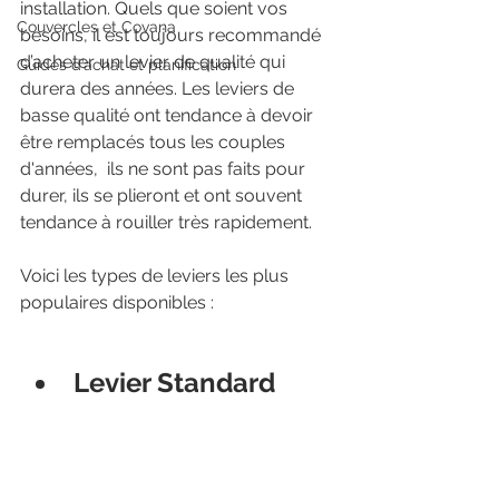
installation. Quels que soient vos 
Couvercles et Covana
besoins, il est toujours recommandé 
d’acheter un levier de qualité qui 
Guides d’achat et planification
durera des années. Les leviers de 
basse qualité ont tendance à devoir 
être remplacés tous les couples 
d'années,  ils ne sont pas faits pour 
durer, ils se plieront et ont souvent 
tendance à rouiller très rapidement.
Voici les types de leviers les plus 
populaires disponibles :
Levier Standard