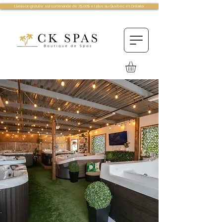
Livraison gratuite sur commande de 75.00$ et plus au Québec et Ontario!