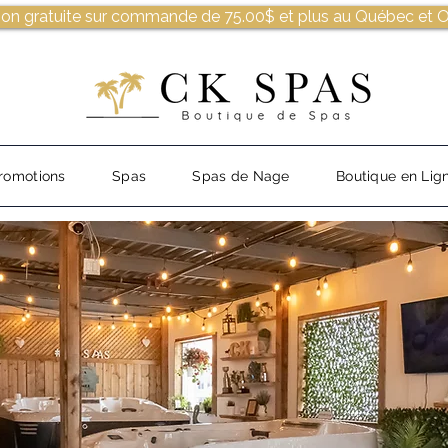
son gratuite sur commande de 75.00$ et plus au Québec et O
romotions
Spas
Spas de Nage
Boutique en Lig