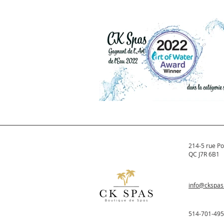
CK Spas remporte deux
au Canadian Pool & Sp
Show !
Le 3 décembre, CK Spas a eu l’h
de recevoir deux prix prestigieux 
du Canadian Pool & Spa Show, l’
événements les plus réputés de
l’industrie.
CK Spas - Gagnant de l'Art
de l'Eau 2022 dans la
214-5 rue Po
catégorie spa.
QC J7R 6B1
Les prix Art of Water décernés pa
magazine Pool & Spa Marketing e
info@ckspa
publication sœur Pools, Spas & P
honorent les meilleurs...
514-701-49