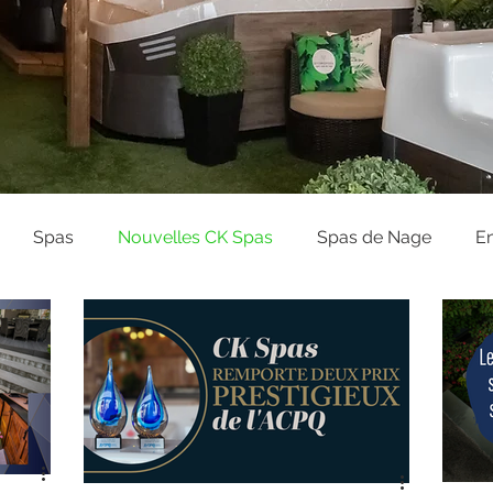
Spas
Nouvelles CK Spas
Spas de Nage
En
des d’achat et planification