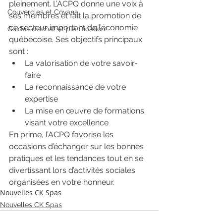
pleinement. L’ACPQ donne une voix à 
Couvercles et Covana
ses membres et fait la promotion de 
ce secteur important de l’économie 
Guides d’achat et planification
québécoise. Ses objectifs principaux 
sont :
La valorisation de votre savoir-
faire
La reconnaissance de votre 
expertise
La mise en œuvre de formations 
visant votre excellence
En prime, l’ACPQ favorise les 
occasions d’échanger sur les bonnes 
pratiques et les tendances tout en se 
divertissant lors d’activités sociales 
organisées en votre honneur.
Nouvelles CK Spas
Nouvelles CK Spas