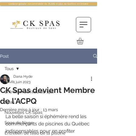
Livraison gratuite sur commande de 75.00$ et plus au Québec et Ontario!
Post
Tous
Dana Hyde
Tous
1 juin 2023
CK Spas devient Membre
Entretien de l’eau du spa
de l'ACPQ
Spas
Dernière mise à jour :
13 mars
Nouvelles CK Spas
La belle saison si éphémère rend les 
Spas de Nage
commerçants de piscines du Québec 
indispensables pour en profiter 
Entretien de l’eau de la piscine