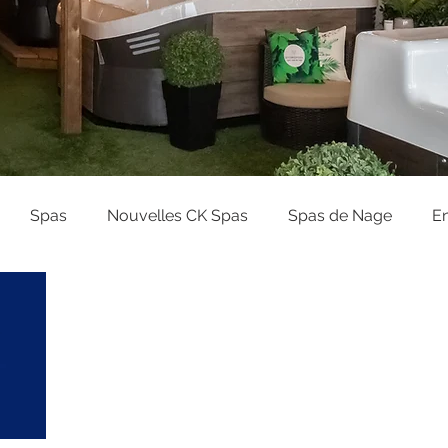
Spas
Nouvelles CK Spas
Spas de Nage
En
des d’achat et planification