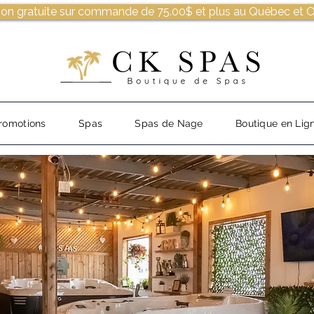
son gratuite sur commande de 75.00$ et plus au Québec et O
romotions
Spas
Spas de Nage
Boutique en Lig