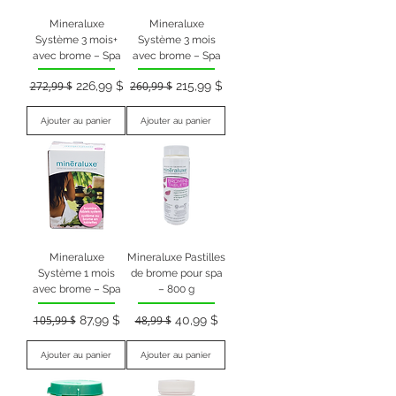
Mineraluxe
Mineraluxe
Système 3 mois+
Système 3 mois
avec brome – Spa
avec brome – Spa
Prix original
Prix promotionnel
Prix original
Prix promotionnel
272,99 $
226,99 $
260,99 $
215,99 $
Ajouter au panier
Ajouter au panier
Mineraluxe
Mineraluxe Pastilles
Système 1 mois
de brome pour spa
avec brome – Spa
– 800 g
Prix original
Prix promotionnel
Prix original
Prix promotionnel
105,99 $
87,99 $
48,99 $
40,99 $
Ajouter au panier
Ajouter au panier