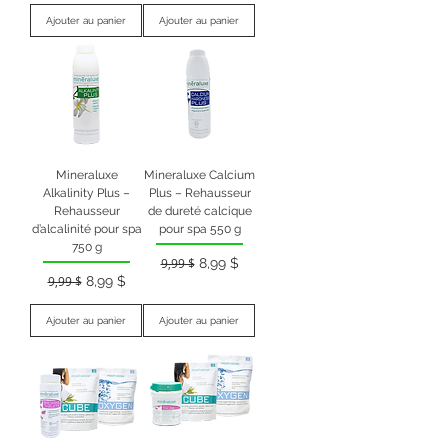
Ajouter au panier
Ajouter au panier
Mineraluxe
Mineraluxe Calcium
Alkalinity Plus –
Plus – Rehausseur
Rehausseur
de dureté calcique
d’alcalinité pour spa
pour spa 550 g
750 g
Prix original
Prix promotionnel
9,99 $
8,99 $
Prix original
Prix promotionnel
9,99 $
8,99 $
Ajouter au panier
Ajouter au panier