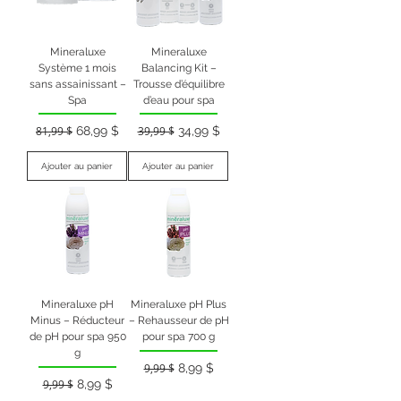
Mineraluxe
Mineraluxe
Système 1 mois
Balancing Kit –
sans assainissant –
Trousse d’équilibre
Spa
d’eau pour spa
Prix original
Prix promotionnel
Prix original
Prix promotionnel
81,99 $
68,99 $
39,99 $
34,99 $
Ajouter au panier
Ajouter au panier
Mineraluxe pH
Mineraluxe pH Plus
Minus – Réducteur
– Rehausseur de pH
de pH pour spa 950
pour spa 700 g
g
Prix original
Prix promotionnel
9,99 $
8,99 $
Prix original
Prix promotionnel
9,99 $
8,99 $