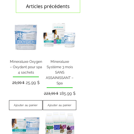
Articles précédents
Mineraluxe Oxygen
Mineraluxe
– Oxydant pour spa
Système 3 mois
4 sachets
SANS
ASSAINISSANT –
Prix original
Prix promotionnel
29,99 $
25,99 $
Spa
Prix original
Prix promotionnel
223,99 $
185,99 $
Ajouter au panier
Ajouter au panier