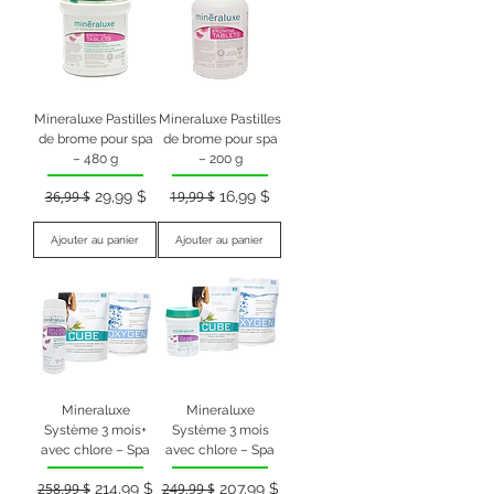
Mineraluxe Pastilles
Mineraluxe Pastilles
de brome pour spa
de brome pour spa
– 480 g
– 200 g
Prix original
Prix promotionnel
Prix original
Prix promotionnel
36,99 $
29,99 $
19,99 $
16,99 $
Ajouter au panier
Ajouter au panier
Mineraluxe
Mineraluxe
Système 3 mois+
Système 3 mois
avec chlore – Spa
avec chlore – Spa
Prix original
Prix promotionnel
Prix original
Prix promotionnel
258,99 $
214,99 $
249,99 $
207,99 $