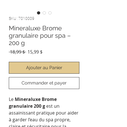
SKU : 7010009
Mineraluxe Brome
granulaire pour spa –
200 g
Prix
Prix
 18,99 $ 
15,99 $
original
promotionnel
Ajouter au Panier
Commander et payer
Le
Mineraluxe Brome
granulaire 200 g
est un
assainissant pratique pour aider
à garder l’eau du spa propre,
claire et sécuritaire pour la