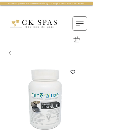
Livraison gratuite sur commande de 75.00$ et plus au Québec et Ontario!