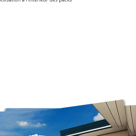
dimanche et le lun
ou non être préparé
courrier ramasse u
ouvrables.