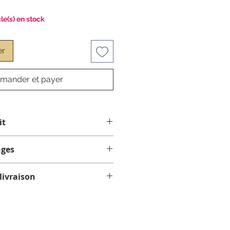
cle(s) en stock
er
ander et payer
it
nges
hange.
livraison
nt expédiés par courrier, avec
. Comptez 1 à 4 jours ouvrables
ns la province de
oter que nous sommes fermés le