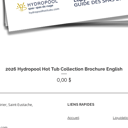
Aperçu rapide
2026 Hydropool Hot Tub Collection Brochure English
Prix
0,00 $
irier, Saint-Eustache,
LIENS RAPIDES
Accueil
Liquidati
s.com