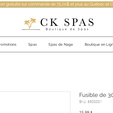
son gratuite sur commande de 75.00$ et plus au Québec et O
romotions
Spas
Spas de Nage
Boutique en Lig
Fusible de 3
SKU : 6500001
Prix
15,99 $