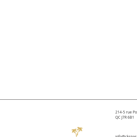
214-5 rue Po
QC J7R 6B1
info@ckspa