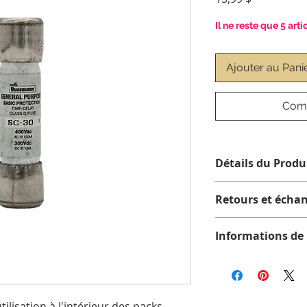
Il ne reste que 5 arti
Ajouter au Pani
Comm
Détails du Produ
Retours et écha
Aucun retour ni éc
Informations de 
Tous les articles so
expédition standard
pour la livraison da
Québec. Veuillez n
ilisation à l'intérieur des packs