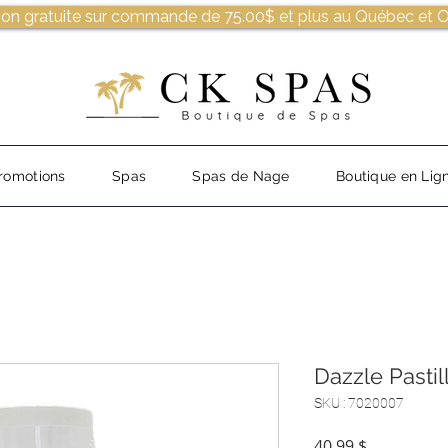
son gratuite sur commande de 75.00$ et plus au Québec et O
romotions
Spas
Spas de Nage
Boutique en Lig
Dazzle Pasti
SKU : 7020007
Prix
40,99 $