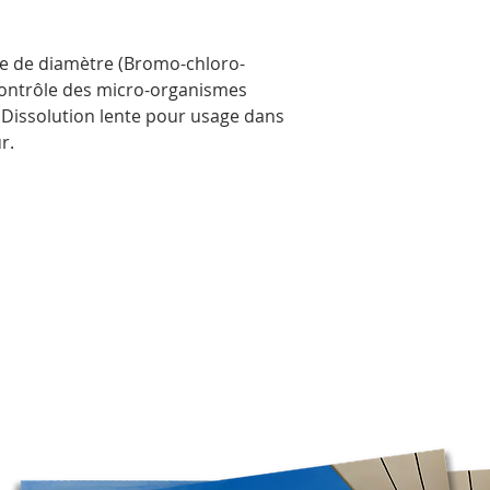
rapidement possibl
Veuillez noter que,
pouvons pas garanti
ce de diamètre (Bromo-chloro-
directement à votre 
contrôle des micro-organismes
transporteur sélecti
. Dissolution lente pour usage dans
deviez récupérer vot
r.
Les livraisons à une 
obligatoirement être
Comme Postes Canada
directement à notre
prendre un peu plus 
possible, nous recom
régulière pour un tra