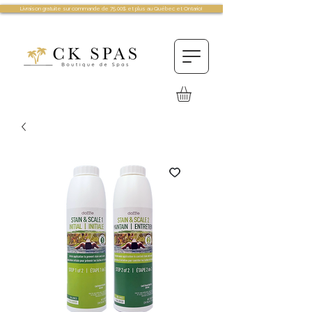
Livraison gratuite sur commande de 75.00$ et plus au Québec et Ontario!