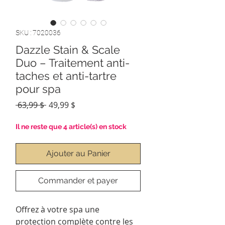
SKU : 7020036
Dazzle Stain & Scale
Duo – Traitement anti-
taches et anti-tartre
pour spa
Prix
Prix
 63,99 $ 
49,99 $
original
promotionnel
Il ne reste que 4 article(s) en stock
Ajouter au Panier
Commander et payer
Offrez à votre spa une
protection complète contre les