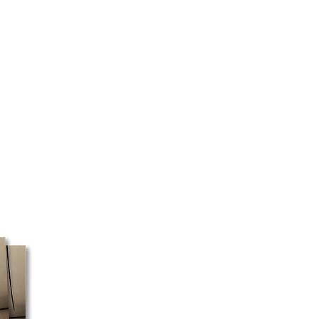
ans la province de Québec.
 le numéro de série de votre spa
au Québec et Ontario pour toute
ires. Nous confirmerons quels
e 75$ avant taxes.
l'achat.
 nous sommes fermés le
di, les commandes peuvent ou
avant le jour d'ouverture. Le
niquement pendant les jours
 nous utilisons uniquement
es boîtes postales, car c'est le
 à livrer à ces boîtes. Veuillez
e livraison plus longs si vous
aison à une boîte postale.