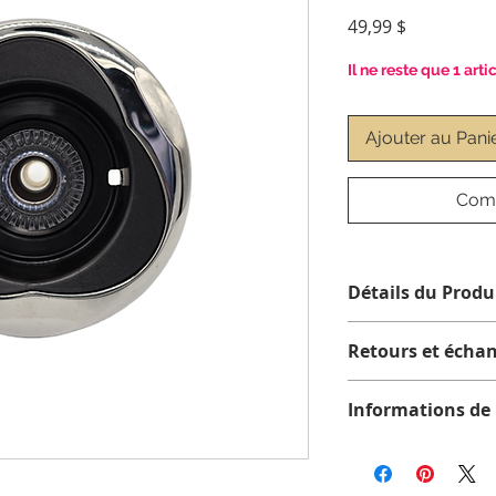
Prix
49,99 $
Il ne reste que 1 arti
Ajouter au Pani
Comm
Détails du Produ
Retours et écha
Aucun retour ou éch
Informations de 
*Avant de commander
Tous les articles so
bon jet pour votre s
expédition standard
des jets clipsés ou f