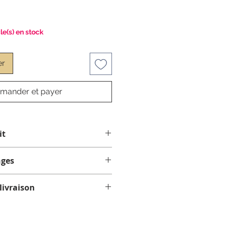
cle(s) en stock
er
ander et payer
it
nges
ange sur ce produit.
livraison
, assurez-vous qu'il s'agit du
nt expédiés par courrier, avec
pa. Vérifiez si votre spa nécessite
. Comptez 1 à 4 jours ouvrables
iletés. Si vous n'êtes pas sûr,