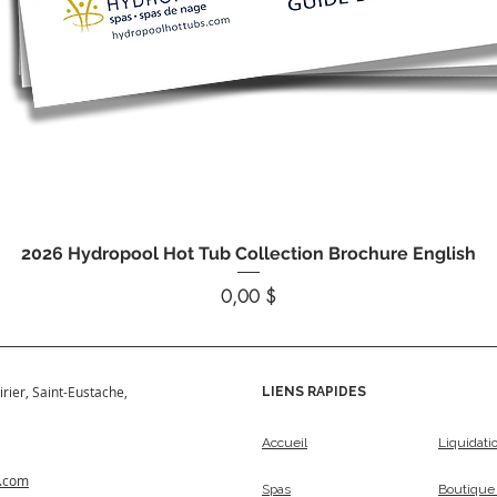
Aperçu rapide
2026 Hydropool Hot Tub Collection Brochure English
Prix
0,00 $
irier, Saint-Eustache,
LIENS RAPIDES
Accueil
Liquidati
s.com
Spas
Boutique 