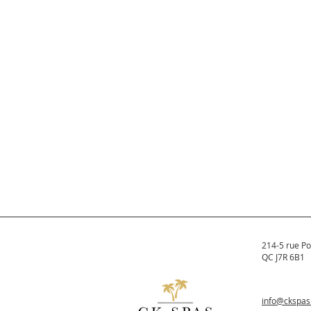
214-5 rue Po
QC J7R 6B1
info@ckspa