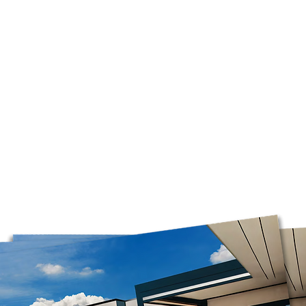
pour la livraison d
contactez-nous avec
Livraison gratuite 
et les jets nécessa
commande de plus d
sont les bons avant 
Veuillez noter que
dimanche et le lun
non être préparées 
courrier ramasse u
ouvrables.
*Veuillez noter que
Postes Canada pour l
seul service courrier
prévoir des délais d
avez choisi une livr