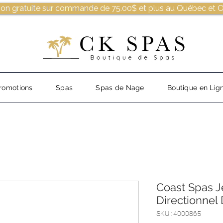
son gratuite sur commande de 75.00$ et plus au Québec et O
romotions
Spas
Spas de Nage
Boutique en Lig
Coast Spas J
Directionnel 
SKU : 4000865