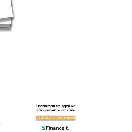
Financement pré-approuvé
avant de nous rendre visite
Demande de financement
on