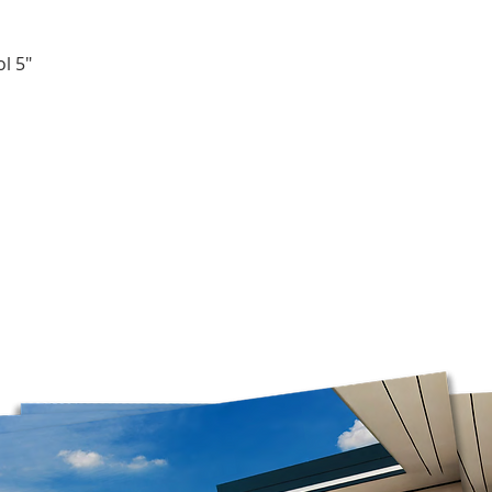
pour la livraison d
contactez-nous avec
Livraison gratuite 
et les jets nécessa
commande de plus d
sont les bons avant 
l 5"
Veuillez noter que
dimanche et le lun
non être préparées 
courrier ramasse u
ouvrables.
*Veuillez noter que
Postes Canada pour l
seul service courrier
prévoir des délais d
avez choisi une livr