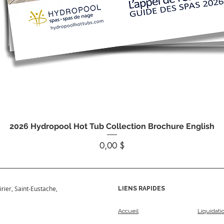
Aperçu rapide
2026 Hydropool Hot Tub Collection Brochure English
Prix
0,00 $
irier, Saint-Eustache,
LIENS RAPIDES
Accueil
Liquidati