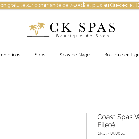
son gratuite sur commande de 75.00$ et plus au Québec et O
romotions
Spas
Spas de Nage
Boutique en Lig
Coast Spas Wh
Fileté
SKU : 4000850