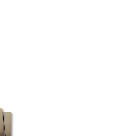
ans la province de Québec.
 le numéro de série de votre spa
au Québec et Ontario pour toute
ires. Nous confirmerons quels
e 75$ avant taxes.
l'achat.
 nous sommes fermés le
di, les commandes peuvent ou
avant le jour d'ouverture. Le
niquement pendant les jours
 nous utilisons uniquement
es boîtes postales, car c'est le
 à livrer à ces boîtes. Veuillez
e livraison plus longs si vous
aison à une boîte postale.