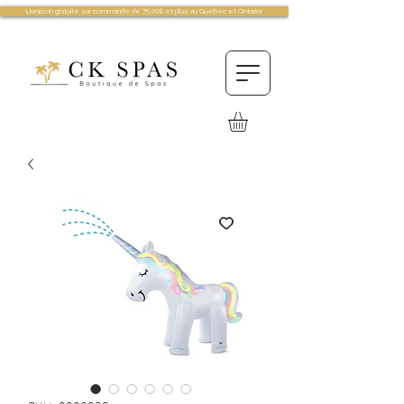
Livraison gratuite sur commande de 75.00$ et plus au Québec et Ontario!