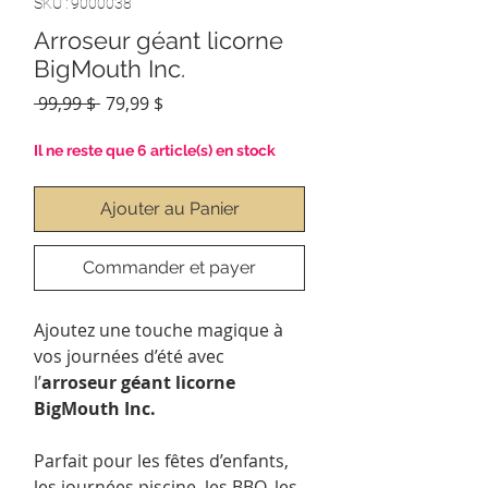
SKU : 9000038
Arroseur géant licorne
BigMouth Inc.
Prix
Prix
 99,99 $ 
79,99 $
original
promotionnel
Il ne reste que 6 article(s) en stock
Ajouter au Panier
Commander et payer
Ajoutez une touche magique à
vos journées d’été avec
l’
arroseur géant licorne
BigMouth Inc.
Parfait pour les fêtes d’enfants,
les journées piscine, les BBQ, les