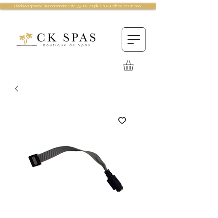
Livraison gratuite sur commande de 75.00$ et plus au Québec et Ontario!