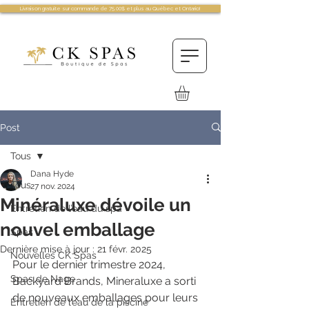
Livraison gratuite sur commande de 75.00$ et plus au Québec et Ontario!
Post
Tous
Dana Hyde
Tous
27 nov. 2024
Minéraluxe dévoile un
Entretien de l’eau du spa
nouvel emballage
Spas
Dernière mise à jour :
21 févr. 2025
Nouvelles CK Spas
Pour le dernier trimestre 2024, 
Spas de Nage
Backyard Brands, Mineraluxe a sorti 
de nouveaux emballages pour leurs 
Entretien de l’eau de la piscine