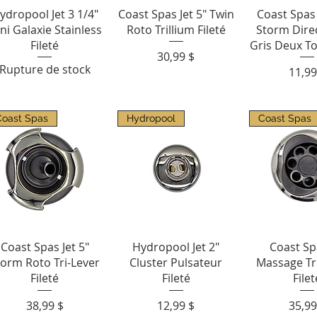
Aperçu rapide
Aperçu rapide
Aperçu r
ydropool Jet 3 1/4"
Coast Spas Jet 5" Twin
Coast Spas 
ni Galaxie Stainless
Roto Trillium Fileté
Storm Direc
Fileté
Gris Deux To
Prix
30,99 $
Rupture de stock
Prix
11,99
Coast Spas
Hydropool
Coast Spas
Aperçu rapide
Aperçu rapide
Aperçu r
Coast Spas Jet 5"
Hydropool Jet 2"
Coast Sp
torm Roto Tri-Lever
Cluster Pulsateur
Massage Tri
Fileté
Fileté
Filet
Prix
Prix
Prix
38,99 $
12,99 $
35,99