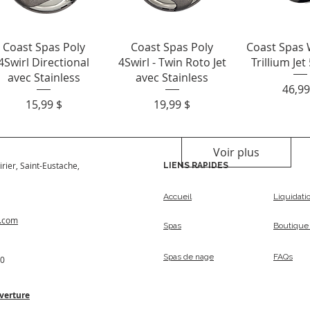
Aperçu rapide
Aperçu rapide
Aperçu r
Coast Spas Poly
Coast Spas Poly
Coast Spas 
4Swirl Directional
4Swirl - Twin Roto Jet
Trillium Jet 
avec Stainless
avec Stainless
Prix
46,99
Prix
Prix
15,99 $
19,99 $
Voir plus
irier, Saint-Eustache,
LIENS RAPIDES
Accueil
Liquidati
s.com
Spas
Boutique 
Spas de nage
FAQs
50
verture