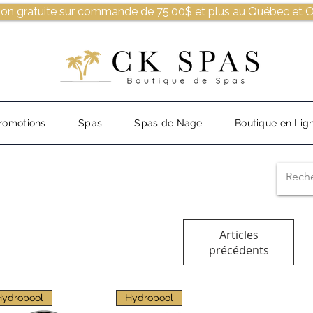
son gratuite sur commande de 75.00$ et plus au Québec et O
romotions
Spas
Spas de Nage
Boutique en Lig
Articles
précédents
Hydropool
Hydropool