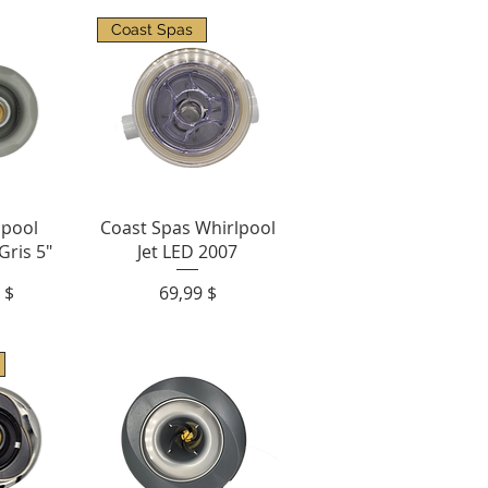
Coast Spas
apide
Aperçu rapide
lpool
Coast Spas Whirlpool
Gris 5"
Jet LED 2007
Prix
 $
69,99 $