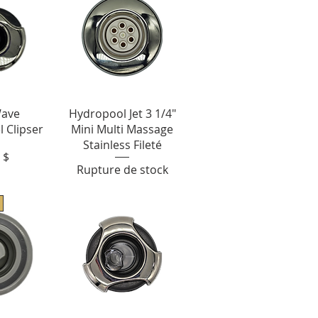
apide
Aperçu rapide
Wave
Hydropool Jet 3 1/4"
l Clipser
Mini Multi Massage
Stainless Fileté
 $
Rupture de stock