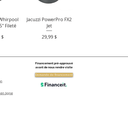
apide
Aperçu rapide
Whirpool
Jacuzzi PowerPro FX2
5" Fileté
Jet
Prix
 $
29,99 $
Financement pré-approuvé
avant de nous rendre visite
Demande de financement
on
en ligne