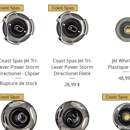
Coast Spas
Coast Spas
Aperçu rapide
Aperçu rapide
Aperçu r
Coast Spas Jet Tri-
Coast Spas Jet Tri-
Jet Whir
ever Power Storm
Lever Power Storm
Plastique 
irectionel - Clipser
Directionel Fileté
Prix
48,99
Rupture de stock
Prix
28,99 $
Coast Spas
Coast Spas