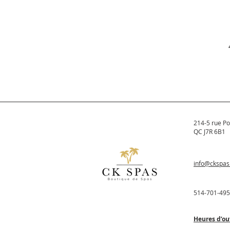
214-5 rue Po
QC J7R 6B1
info@ckspa
514-701-49
Heures d’ou