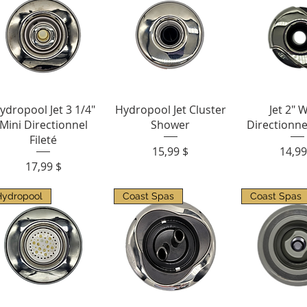
Aperçu rapide
Aperçu rapide
Aperçu r
ydropool Jet 3 1/4"
Hydropool Jet Cluster
Jet 2" 
Mini Directionnel
Shower
Directionne
Fileté
Prix
Prix
15,99 $
14,99
Prix
17,99 $
Hydropool
Coast Spas
Coast Spas