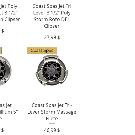
apide
Aperçu rapide
Jet Poly
Coast Spas Jet Tri
t 3 1/2"
Lever 3 1/2" Poly
n Clipser
Storm Roto DEL
Clipser
 $
Prix
27,99 $
Coast Spas
apide
Aperçu rapide
as Jet
Coast Spas Jet Tri-
llium 5"
Lever Storm Massage
é
Fileté
Prix
 $
46,99 $