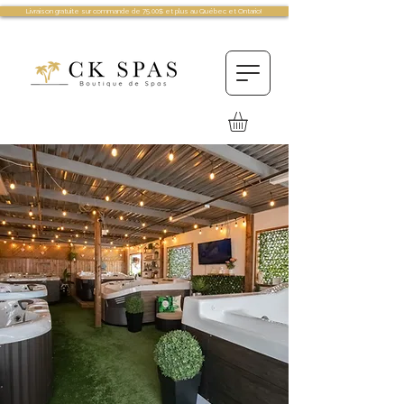
Livraison gratuite sur commande de 75.00$ et plus au Québec et Ontario!