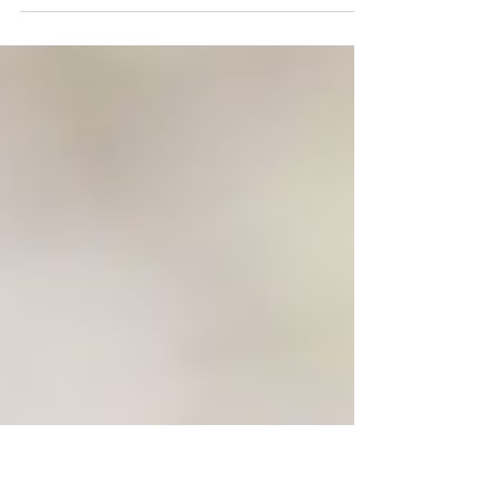
CK Spas livre un spa à Brendan Gallagher à
Vancouver!