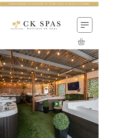
Livraison gratuite sur commande de 75.00$ et plus au Québec et Ontario!