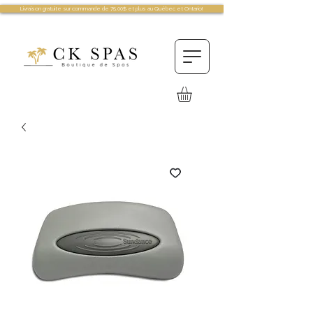
Livraison gratuite sur commande de 75.00$ et plus au Québec et Ontario!