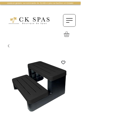
Livraison gratuite sur commande de 75.00$ et plus au Québec et Ontario!