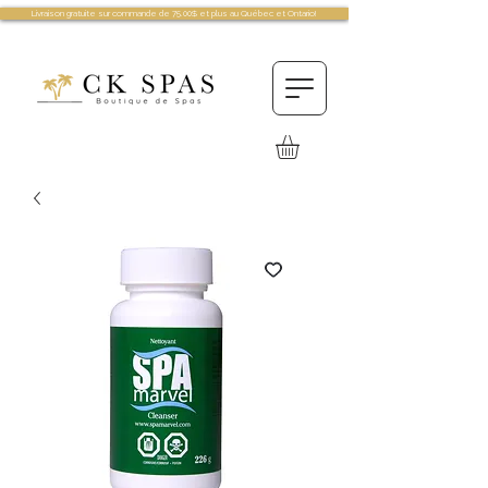
Livraison gratuite sur commande de 75.00$ et plus au Québec et Ontario!