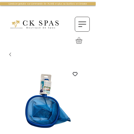
Livraison gratuite sur commande de 75.00$ et plus au Québec et Ontario!