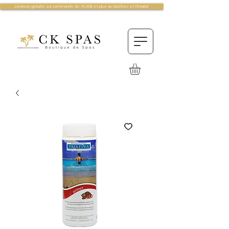
Livraison gratuite sur commande de 75.00$ et plus au Québec et Ontario!