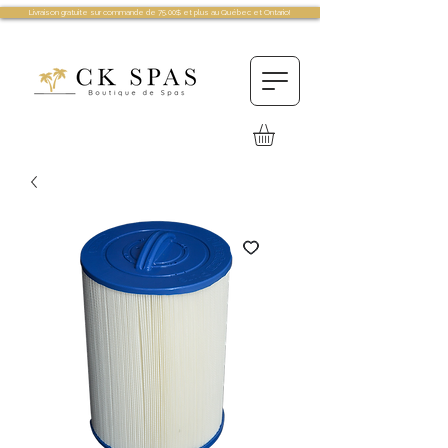
Livraison gratuite sur commande de 75.00$ et plus au Québec et Ontario!