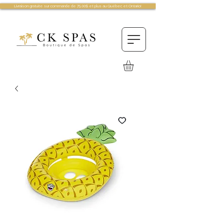
Livraison gratuite sur commande de 75.00$ et plus au Québec et Ontario!