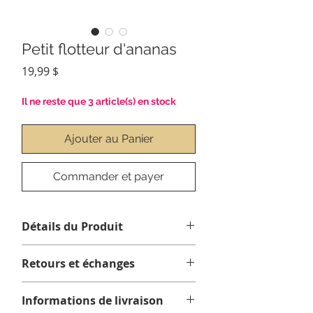
Petit flotteur d'ananas
Prix
19,99 $
Il ne reste que 3 article(s) en stock
Ajouter au Panier
Commander et payer
Détails du Produit
Gonfle à environ 37"x 24"x6"
Retours et échanges
(94cmx61cmx14cm)
Aucun retour ni échange.
Informations de livraison