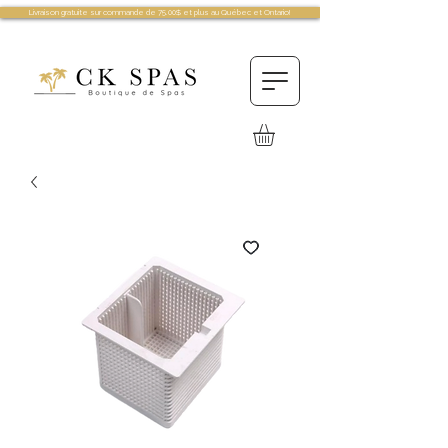
Livraison gratuite sur commande de 75.00$ et plus au Québec et Ontario!