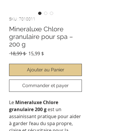
SKU : 7010011
Mineraluxe Chlore
granulaire pour spa –
200 g
Prix
Prix
 18,99 $ 
15,99 $
original
promotionnel
Ajouter au Panier
Commander et payer
Le
Mineraluxe Chlore
granulaire 200 g
est un
assainissant pratique pour aider
à garder l’eau du spa propre,
claire et sécuritaire pour la