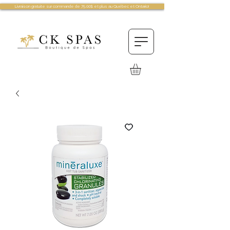
Livraison gratuite sur commande de 75.00$ et plus au Québec et Ontario!