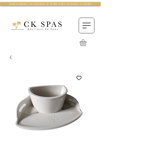
Livraison gratuite sur commande de 75.00$ et plus au Québec et Ontario!