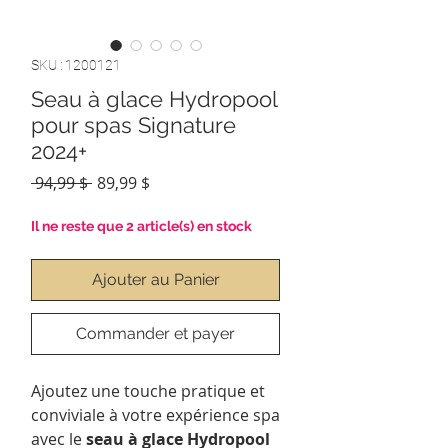
SKU : 1200121
Seau à glace Hydropool
pour spas Signature
2024+
Prix
Prix
 94,99 $ 
89,99 $
original
promotionnel
Il ne reste que 2 article(s) en stock
Ajouter au Panier
Commander et payer
Ajoutez une touche pratique et
conviviale à votre expérience spa
avec le
seau à glace Hydropool