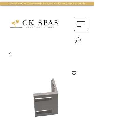
Livraison gratuite sur commande de 75.00$ et plus au Québec et Ontario!